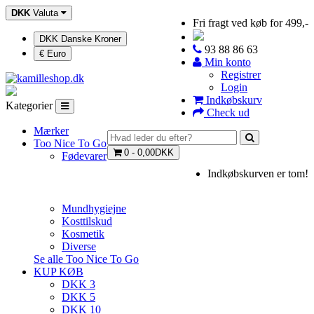
DKK
Valuta
Fri fragt ved køb for 499,-
DKK Danske Kroner
93 88 86 63
€ Euro
Min konto
Registrer
Login
Indkøbskurv
Kategorier
Check ud
Mærker
Too Nice To Go
0 - 0,00DKK
Fødevarer
Indkøbskurven er tom!
Mundhygiejne
Kosttilskud
Kosmetik
Diverse
Se alle Too Nice To Go
KUP KØB
DKK 3
DKK 5
DKK 10