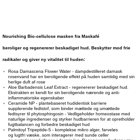
Nourishing Bio-cellulose masken fra Maskafé
beroliger og
regenererer beskadiget hud. Beskytter mod frie
radikaler og
giver ny vitalitet til huden:
Rosa Damascena Flower Water - dampdestilleret damask
rosenvand har en beroligende effekt på huden samtidig med sin
herlige duft af rose
Aloe Barbadensis Leaf Extract - regenererer beskadiget hud.
Ekstrakten er kendt for sin beroligende nærende og anti-
inflammatoriske egenskaber
Ceramide NP - plantebaseret hudidentisk barriere
supplerende fedtstof, som binder mættede og umættede
fedtsyrer til phytosphingosin - Vedligeholder homeostase med
naturlige ingredienser og styrker hudbarrieren for at opretholder
fugtbalancen og forbedre beskadiget hud
Palmitoyl Tripeptide-5 - komplekse mikro alger, farveløs
og lugtfri væske, som interagerer med sunde celler