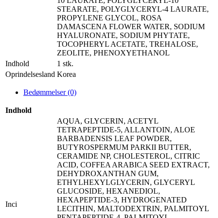
10 LAURATE, POLYGLYCERYL-10
STEARATE, POLYGLYCERYL-4 LAURATE,
PROPYLENE GLYCOL, ROSA
DAMASCENA FLOWER WATER, SODIUM
HYALURONATE, SODIUM PHYTATE,
TOCOPHERYL ACETATE, TREHALOSE,
ZEOLITE, PHENOXYETHANOL
Indhold
1 stk.
Oprindelsesland
Korea
Bedømmelser (0)
Indhold
AQUA, GLYCERIN, ACETYL
TETRAPEPTIDE-5, ALLANTOIN, ALOE
BARBADENSIS LEAF POWDER,
BUTYROSPERMUM PARKII BUTTER,
CERAMIDE NP, CHOLESTEROL, CITRIC
ACID, COFFEA ARABICA SEED EXTRACT,
DEHYDROXANTHAN GUM,
ETHYLHEXYLGLYCERIN, GLYCERYL
GLUCOSIDE, HEXANEDIOL,
HEXAPEPTIDE-3, HYDROGENATED
Inci
LECITHIN, MALTODEXTRIN, PALMITOYL
PENTAPEPTIDE-4, PALMITOYL