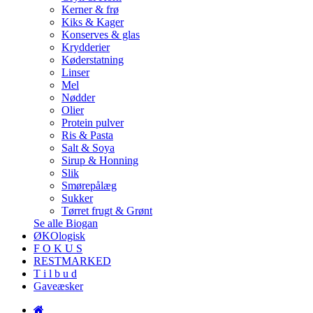
Kerner & frø
Kiks & Kager
Konserves & glas
Krydderier
Køderstatning
Linser
Mel
Nødder
Olier
Protein pulver
Ris & Pasta
Salt & Soya
Sirup & Honning
Slik
Smørepålæg
Sukker
Tørret frugt & Grønt
Se alle Biogan
ØKOlogisk
F O K U S
RESTMARKED
T i l b u d
Gaveæsker