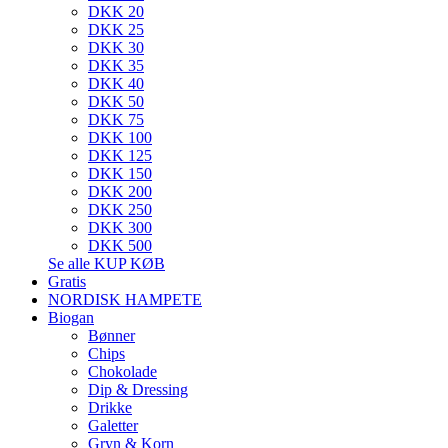
DKK 20
DKK 25
DKK 30
DKK 35
DKK 40
DKK 50
DKK 75
DKK 100
DKK 125
DKK 150
DKK 200
DKK 250
DKK 300
DKK 500
Se alle KUP KØB
Gratis
NORDISK HAMPETE
Biogan
Bønner
Chips
Chokolade
Dip & Dressing
Drikke
Galetter
Gryn & Korn