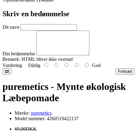
Skriv en bedømmelse
Dit navn
Din bedømmelse
Bemærk:
HTML bliver ikke oversat!
Vurdering
Dårlig
God
Fortsæt
puremetics - Mynte økologisk
Læbepomade
Mærke:
puremetics
Model nummer: 4260519422137
69,00DKK