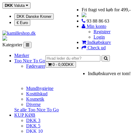
DKK
Valuta
Fri fragt ved køb for 499,-
DKK Danske Kroner
93 88 86 63
€ Euro
Min konto
Registrer
Login
Indkøbskurv
Kategorier
Check ud
Mærker
Too Nice To Go
0 - 0,00DKK
Fødevarer
Indkøbskurven er tom!
Mundhygiejne
Kosttilskud
Kosmetik
Diverse
Se alle Too Nice To Go
KUP KØB
DKK 3
DKK 5
DKK 10