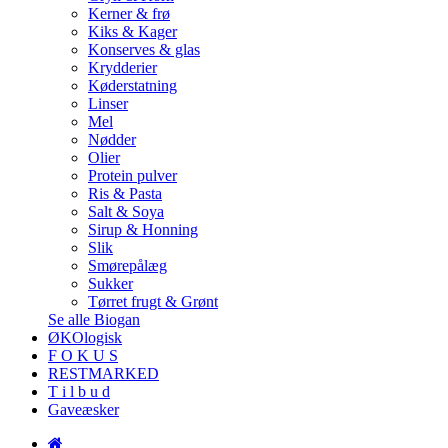
Kerner & frø
Kiks & Kager
Konserves & glas
Krydderier
Køderstatning
Linser
Mel
Nødder
Olier
Protein pulver
Ris & Pasta
Salt & Soya
Sirup & Honning
Slik
Smørepålæg
Sukker
Tørret frugt & Grønt
Se alle Biogan
ØKOlogisk
F O K U S
RESTMARKED
T i l b u d
Gaveæsker