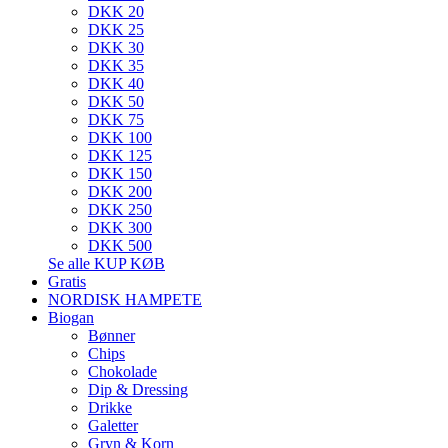
DKK 20
DKK 25
DKK 30
DKK 35
DKK 40
DKK 50
DKK 75
DKK 100
DKK 125
DKK 150
DKK 200
DKK 250
DKK 300
DKK 500
Se alle KUP KØB
Gratis
NORDISK HAMPETE
Biogan
Bønner
Chips
Chokolade
Dip & Dressing
Drikke
Galetter
Gryn & Korn