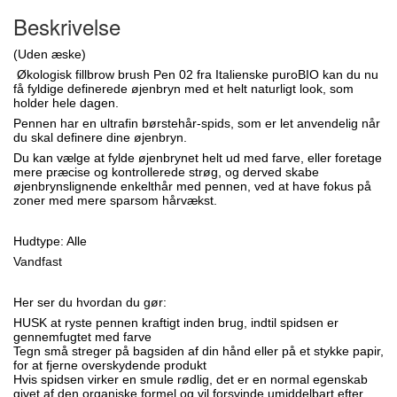
Beskrivelse
(Uden æske)
Økologisk fillbrow brush Pen 02 fra Italienske puroBIO kan du nu
få fyldige definerede øjenbryn med et helt naturligt look, som
holder hele dagen.
Pennen har en ultrafin børstehår-spids, som er let anvendelig når
du skal definere dine øjenbryn.
Du kan vælge at fylde øjenbrynet helt ud med farve, eller foretage
mere præcise og kontrollerede strøg, og derved skabe
øjenbrynslignende enkelthår med pennen, ved at have fokus på
zoner med mere sparsom hårvækst.
Hudtype: Alle
Vandfast
Her ser du hvordan du gør:
HUSK at ryste pennen kraftigt inden brug, indtil spidsen er
gennemfugtet med farve
Tegn små streger på bagsiden af din hånd eller på et stykke papir,
for at fjerne overskydende produkt
Hvis spidsen virker en smule rødlig, det er en normal egenskab
givet af den organiske formel og vil forsvinde umiddelbart efter