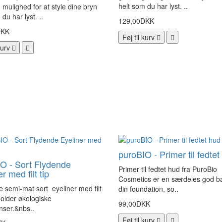
helt som du har lyst. ..
g mulighed for at style dine bryn
du har lyst. ..
129,00DKK
DKK
Føj til kurv
kurv
puroBIO - Primer til fedtet
O - Sort Flydende
Primer til fedtet hud fra PuroBio
r med filt tip
Cosmetics er en særdeles god ba
 semi-mat sort eyeliner med filt
din foundation, so..
holder økologiske
99,00DKK
nser.&nbs..
Føj til kurv