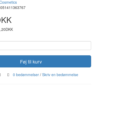
Cosmetics
8051411363767
DKK
3,20DKK
Føj til kurv
0 bedømmelser
/
Skriv en bedømmelse