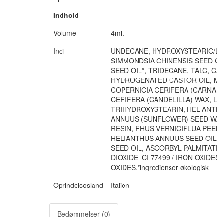
Indhold
Volume
4ml.
Inci
UNDECANE, HYDROXYSTEARIC/L
SIMMONDSIA CHINENSIS SEED O
SEED OIL*, TRIDECANE, TALC, 
HYDROGENATED CASTOR OIL, M
COPERNICIA CERIFERA (CARNAU
CERIFERA (CANDELILLA) WAX, 
TRIHYDROXYSTEARIN, HELIANT
ANNUUS (SUNFLOWER) SEED W
RESIN, RHUS VERNICIFLUA PEE
HELIANTHUS ANNUUS SEED OIL
SEED OIL, ASCORBYL PALMITATE 
DIOXIDE, CI 77499 / IRON OXIDES
OXIDES.*ingredienser økologisk
Oprindelsesland
Italien
Bedømmelser (0)