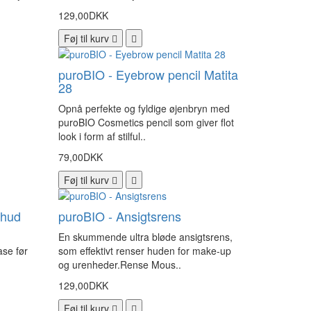
129,00DKK
Føj til kurv
puroBIO - Eyebrow pencil Matita
28
Opnå perfekte og fyldige øjenbryn med
puroBIO Cosmetics pencil som giver flot
look i form af stilful..
79,00DKK
Føj til kurv
 hud
puroBIO - Ansigtsrens
En skummende ultra bløde ansigtsrens,
se før
som effektivt renser huden for make-up
og urenheder.Rense Mous..
129,00DKK
Føj til kurv