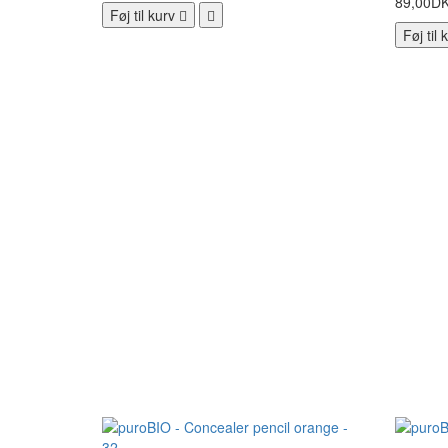
89,00D
Føj til kurv
Føj til 