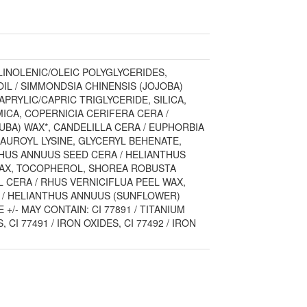
INOLENIC/OLEIC POLYGLYCERIDES,
IL / SIMMONDSIA CHINENSIS (JOJOBA)
CAPRYLIC/CAPRIC TRIGLYCERIDE, SILICA,
ICA, COPERNICIA CERIFERA CERA /
BA) WAX*, CANDELILLA CERA / EUPHORBIA
LAUROYL LYSINE, GLYCERYL BEHENATE,
HUS ANNUUS SEED CERA / HELIANTHUS
AX, TOCOPHEROL, SHOREA ROBUSTA
L CERA / RHUS VERNICIFLUA PEEL WAX,
 / HELIANTHUS ANNUUS (SUNFLOWER)
+/- MAY CONTAIN: CI 77891 / TITANIUM
, CI 77491 / IRON OXIDES, CI 77492 / IRON