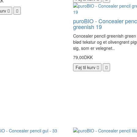
KK
kurv
puroBIO - Concealer penci
greenish 19
Concealer pencil greenish green
blød tekstur og et olivengrønt pi
sig, som er velegnet..
79,00DKK
Føj til kurv