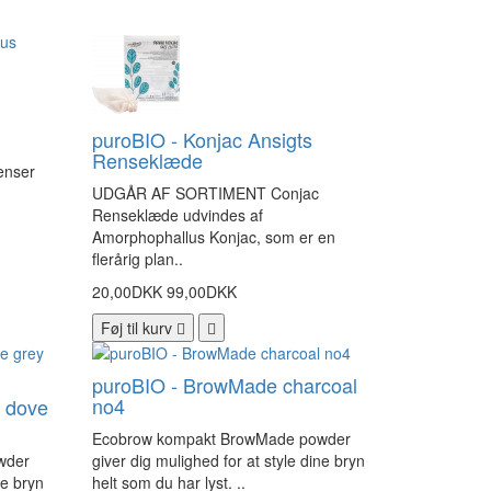
puroBIO - Konjac Ansigts
Renseklæde
enser
UDGÅR AF SORTIMENT Conjac
Renseklæde udvindes af
Amorphophallus Konjac, som er en
flerårig plan..
20,00DKK
99,00DKK
Føj til kurv
puroBIO - BrowMade charcoal
no4
 dove
Ecobrow kompakt BrowMade powder
wder
giver dig mulighed for at style dine bryn
ne bryn
helt som du har lyst. ..