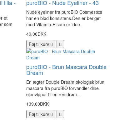
lilla -
puroBIO - Nude Eyeliner - 43
Nude eyeliner fra puroBIO Cosmestics
r et
har en blød konsistens.Den er beriget
ger som
med Vitamin-E som er idee..
49,00DKK
Føj til kurv
puroBIO - Brun Mascara Double
Dream
En ægter Double Dream økologisk brun
mascara fra puroBIO forvandler dine
øjenvipper til en ren drøm...
139,00DKK
Føj til kurv