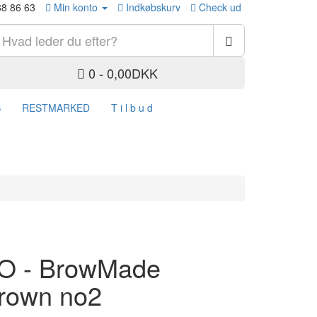
88 86 63
Min konto
Indkøbskurv
Check ud
0 - 0,00DKK
S
RESTMARKED
T i l b u d
IO - BrowMade
rown no2