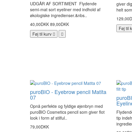
UDGÅR AF SORTIMENT Flydende
giver di
semi-mat sort eyeliner med indhold af
helt som 
økologiske ingredienser.&nbs..
129,00
40,00DKK
89,00DKK
Føj til 
Føj til kurv
puroBIO - Eyebrow pencil Matita
07
puroBI
Eyeline
Opnå perfekte og fyldige øjenbryn med
puroBIO Cosmetics pencil som giver flot
Flydende
look i form af stilful..
tip inde
ingredie
79,00DKK