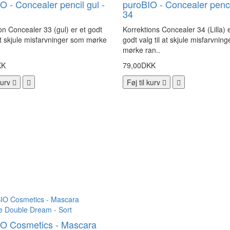
O - Concealer pencil gul -
puroBIO - Concealer pencil 
34
on Concealer 33 (gul) er et godt
Korrektions Concealer 34 (Lilla) e
 at skjule misfarvninger som mørke
godt valg til at skjule misfarvnin
mørke ran..
KK
79,00DKK
kurv
Føj til kurv
IO Cosmetics - Mascara