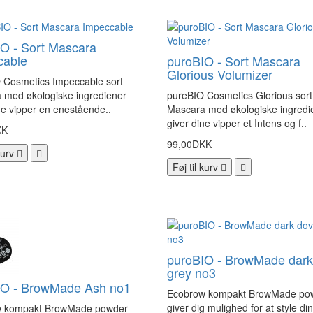
O - Sort Mascara
cable
puroBIO - Sort Mascara
Glorious Volumizer
 Cosmetics Impeccable sort
 med økologiske ingrediener
pureBIO Cosmetics Glorious sort
ne vipper en enestående..
Mascara med økologiske ingredi
giver dine vipper et Intens og f..
KK
99,00DKK
kurv
Føj til kurv
puroBIO - BrowMade dark
grey no3
IO - BrowMade Ash no1
Ecobrow kompakt BrowMade po
giver dig mulighed for at style di
 kompakt BrowMade powder