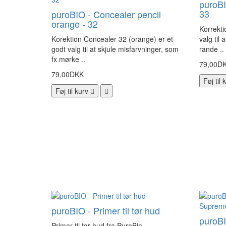
puroBI
33
puroBIO - Concealer pencil
orange - 32
Korrekti
Korektion Concealer 32 (orange) er et
valg til
godt valg til at skjule misfarvninger, som
rande ..
fx mørke ..
79,00D
79,00DKK
Føj til 
Føj til kurv
puroBIO - Primer til tør hud
puroB
Primer til tør hud fra PuroBio