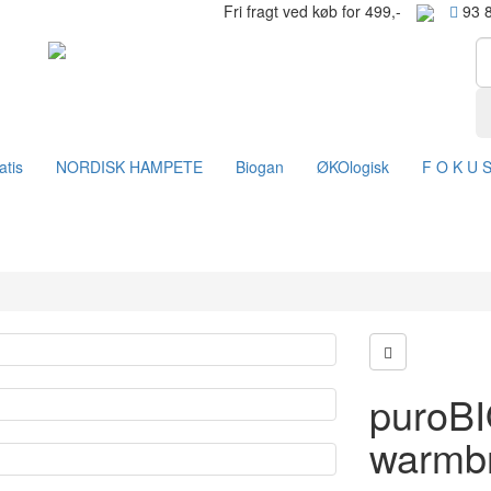
Fri fragt ved køb for 499,-
93 
atis
NORDISK HAMPETE
Biogan
ØKOlogisk
F O K U 
puroB
warmb