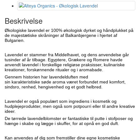
Beskrivelse
Økologiske lavendel er 100% økologisk dyrket og håndplukket på
de majestætiske skråninger af Balkanbjergene i hjertet af
Bulgarien.
Lavendel er stammer fra Middelhavet, og dens anvendelse går
tusinder af år tilbage. Egyptere, Grækere og Romere havde
anvendt lavendel i forskellige religiøse praksisser, kulinariske
kreationer, forskønnende ritualer og i aromabade.
Gennem historien har lavendelduften med
sin
karakteristiske
søde aroma været forbundet med komfort,
sindsro, renhed, hengivenhed og et godt helbred.
Lavendel er også populært som ingrediens i kosmetik og
hudplejeprodukter, men også som potpourri eller til andre kreative
ideer.
De tørrede lavendelblomster er fantastiske til putte i stofposer og
hænge i skabe og lægge i skuffer, for at opnå en god duft.
Kan anvendes af dig som fremstiller dine egne kosmetiske