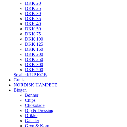
DKK 20
DKK 25
DKK 30
DKK 35
DKK 40
DKK 50
DKK 75
DKK 100
DKK 125
DKK 150
DKK 200
DKK 250
DKK 300
DKK 500
Se alle KUP KØB
Gratis
NORDISK HAMPETE
Biogan
Bønner
Chips
Chokolade
Dip & Dressing
Drikke
Galetter
Gryn & Korn