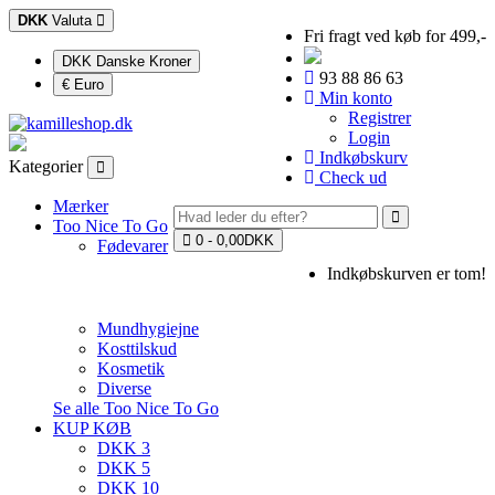
DKK
Valuta
Fri fragt ved køb for 499,-
DKK Danske Kroner
93 88 86 63
€ Euro
Min konto
Registrer
Login
Indkøbskurv
Kategorier
Check ud
Mærker
Too Nice To Go
0 - 0,00DKK
Fødevarer
Indkøbskurven er tom!
Mundhygiejne
Kosttilskud
Kosmetik
Diverse
Se alle Too Nice To Go
KUP KØB
DKK 3
DKK 5
DKK 10