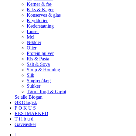
Kerner & frø
Kiks & Kager
Konserves & glas
Krydderier
Køderstatning
Linser
Mel
Nødder
Olier
Protein pulver
Ris & Pasta
Salt & Soya
Sirup & Honning
Slik
Smørepålæg
Sukker
Tørret frugt & Grønt
Se alle Biogan
ØKOlogisk
F O K U S
RESTMARKED
T i l b u d
Gaveæsker