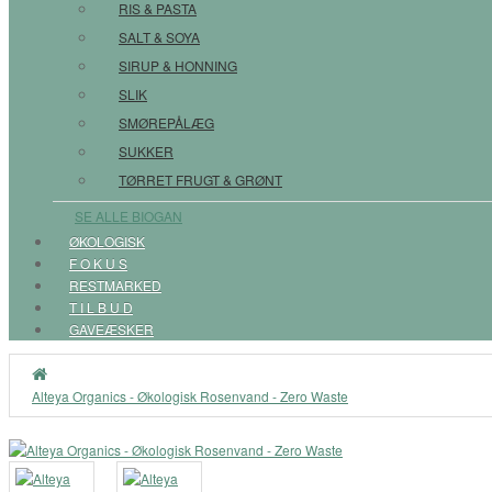
RIS & PASTA
SALT & SOYA
SIRUP & HONNING
SLIK
SMØREPÅLÆG
SUKKER
TØRRET FRUGT & GRØNT
SE ALLE BIOGAN
ØKOLOGISK
F O K U S
RESTMARKED
T I L B U D
GAVEÆSKER
Alteya Organics - Økologisk Rosenvand - Zero Waste