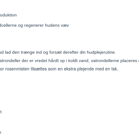
oduktion
udcellerne og regenerer hudens væv
 lad den trænge ind og forsæt derefter din hudplejerutine.
rondeller der er vredet hårdt op i koldt vand, vatrondellerne placeres 
or rosenmisten tilsættes som en ekstra plejende med en tsk.
t
n