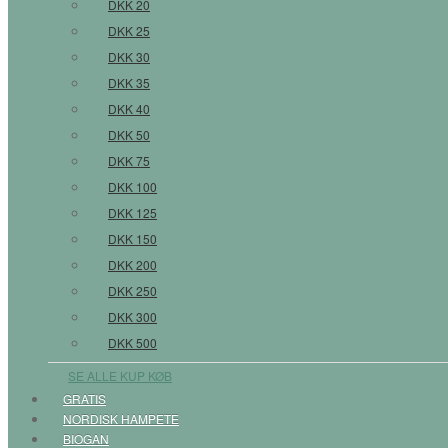
DKK 20
DKK 25
DKK 30
DKK 35
DKK 40
DKK 50
DKK 75
DKK 100
DKK 125
DKK 150
DKK 200
DKK 250
DKK 300
DKK 500
SE ALLE KUP KØB
GRATIS
NORDISK HAMPETE
BIOGAN