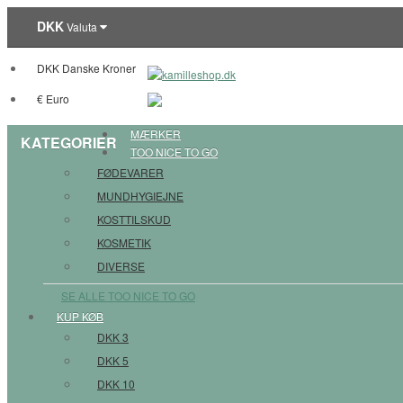
DKK
Valuta
DKK Danske Kroner
€ Euro
MÆRKER
KATEGORIER
TOO NICE TO GO
FØDEVARER
MUNDHYGIEJNE
KOSTTILSKUD
KOSMETIK
DIVERSE
SE ALLE TOO NICE TO GO
KUP KØB
DKK 3
DKK 5
DKK 10