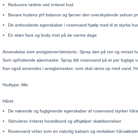
Reducere rødme ved irriteret hud
Bevare hudens pH balance og fjerner den overskydende sebum pr
De antioxidante egenskaber i rosenvand hjælp med til at styrke h
En skøn face og body mist på de varme dage
Anvendelse som ansigstoner/skintonic: Spray den på ren og renset hud
Som opfriskende øjenmaske: Spray lidt rosenvand på et par fugtige vat
hv
Kan også anvendes i ansigtsmasker, som skal røres op med vand,
Hudtype: Alle
Håret:
De nærende og fugtgivende egenskaber af rosenvand styrker håre
Stimulerer irriteret hovedbund og afhjælper skældannelser
Rosenvand virker som en naturlig balsam og revitaliser hårvækste