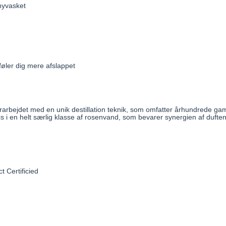
e nyvasket
 føler dig mere afslappet
forarbejdet med en unik destillation teknik, som omfatter århundrede 
ics i en helt særlig klasse af rosenvand, som bevarer synergien af du
t Certificied