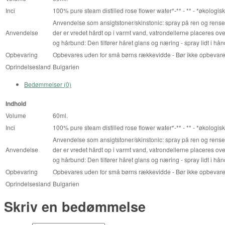
Inci
100% pure steam distilled rose flower water*-** - ** - *økologis
Anvendelse som ansigtstoner/skinstonic: spray på ren og renset
Anvendelse
der er vredet hårdt op i varmt vand, vatrondellerne placeres ov
og hårbund: Den tilfører håret glans og næring - spray lidt i hånd
Opbevaring
Opbevares uden for små børns rækkevidde - Bør ikke opbevares
Oprindelsesland
Bulgarien
Bedømmelser (0)
Indhold
Volume
60ml.
Inci
100% pure steam distilled rose flower water*-** - ** - *økologis
Anvendelse som ansigtstoner/skinstonic: spray på ren og renset
Anvendelse
der er vredet hårdt op i varmt vand, vatrondellerne placeres ov
og hårbund: Den tilfører håret glans og næring - spray lidt i hånd
Opbevaring
Opbevares uden for små børns rækkevidde - Bør ikke opbevares
Oprindelsesland
Bulgarien
Skriv en bedømmelse