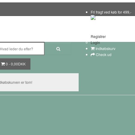
Fri fragt ved køb for 499,-
93 88 86 63
Min konto
Registrer
Login
Indkøbskurv
Check ud
0 - 0,00DKK
dkøbskurven er tom!