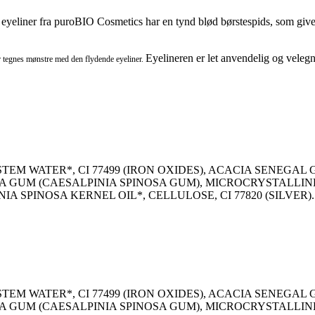
eyeliner fra puroBIO Cosmetics har en tynd blød børstespids, som giver 
Eyelineren er let anvendelig og velegn
ler tegnes mønstre med den flydende eyeliner.
EM WATER*, CI 77499 (IRON OXIDES), ACACIA SENEGAL 
A GUM (CAESALPINIA SPINOSA GUM), MICROCRYSTALLIN
SPINOSA KERNEL OIL*, CELLULOSE, CI 77820 (SILVER). *ing
EM WATER*, CI 77499 (IRON OXIDES), ACACIA SENEGAL 
A GUM (CAESALPINIA SPINOSA GUM), MICROCRYSTALLIN