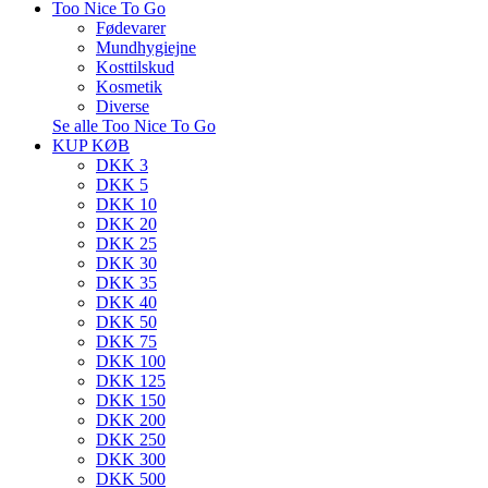
Too Nice To Go
Fødevarer
Mundhygiejne
Kosttilskud
Kosmetik
Diverse
Se alle Too Nice To Go
KUP KØB
DKK 3
DKK 5
DKK 10
DKK 20
DKK 25
DKK 30
DKK 35
DKK 40
DKK 50
DKK 75
DKK 100
DKK 125
DKK 150
DKK 200
DKK 250
DKK 300
DKK 500