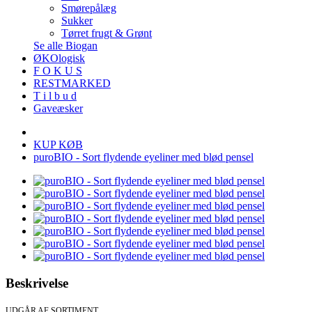
Smørepålæg
Sukker
Tørret frugt & Grønt
Se alle Biogan
ØKOlogisk
F O K U S
RESTMARKED
T i l b u d
Gaveæsker
KUP KØB
puroBIO - Sort flydende eyeliner med blød pensel
Beskrivelse
UDGÅR AF SORTIMENT