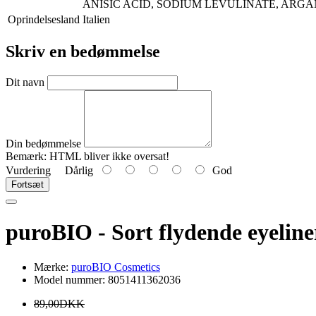
ANISIC ACID, SODIUM LEVULINATE, ARGANIA 
Oprindelsesland
Italien
Skriv en bedømmelse
Dit navn
Din bedømmelse
Bemærk:
HTML bliver ikke oversat!
Vurdering
Dårlig
God
Fortsæt
puroBIO - Sort flydende eyeline
Mærke:
puroBIO Cosmetics
Model nummer: 8051411362036
89,00DKK