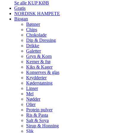
Se alle KUP KØB
Gratis
NORDISK HAMPETE
Biogan
Bønner
Chips
Chokolade
Dip & Dressing
Drikke
Galetter
Gryn & Korn
Kerner & frø
Kiks & Kager
Konserves & glas
Krydderier
Køderstatning
Linser
Mel
Nødder
Olier
Protein pulver
Ris & Pasta
Salt & Soya
Sirup & Honning
Slik