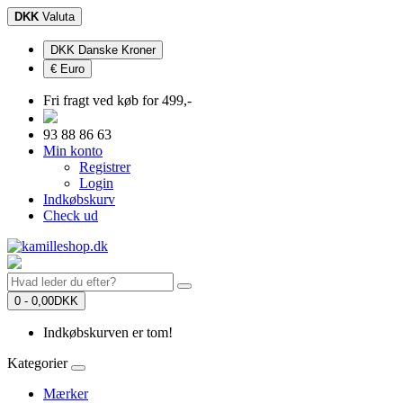
DKK
Valuta
DKK Danske Kroner
€ Euro
Fri fragt ved køb for 499,-
93 88 86 63
Min konto
Registrer
Login
Indkøbskurv
Check ud
0 - 0,00DKK
Indkøbskurven er tom!
Kategorier
Mærker